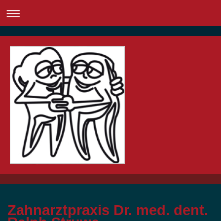
Zahnarztpraxis Dr. med. dent.